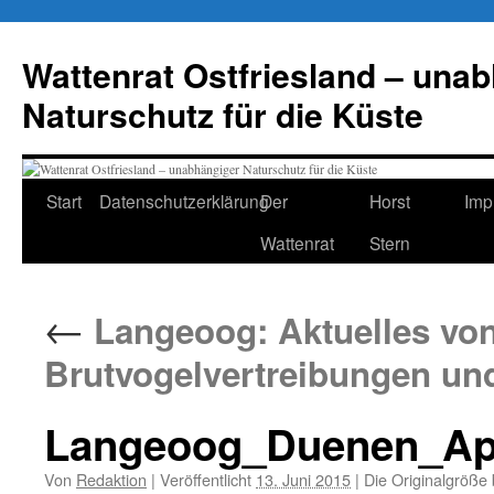
Zum
Inhalt
Wattenrat Ostfriesland – una
springen
Naturschutz für die Küste
Start
Datenschutzerklärung
Der
Horst
Imp
Wattenrat
Stern
←
Langeoog: Aktuelles von
Brutvogelvertreibungen un
Langeoog_Duenen_Apr
Von
Redaktion
|
Veröffentlicht
13. Juni 2015
|
Die Originalgröße 