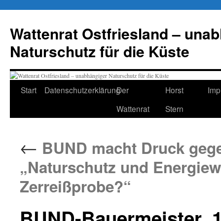
Zum
Inhalt
Wattenrat Ostfriesland – una
springen
Naturschutz für die Küste
Start
Datenschutzerklärung
Der
Horst
Imp
Wattenrat
Stern
←
BUND macht Druck gegen
„Naturschutz und Energiew
Zerreißprobe?“
BUND-Bauermeister_