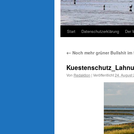
Start
Datenschutzerklärung
Der 
←
Noch mehr grüner Bullshit im
Kuestenschutz_Lahnu
Von
Redaktion
|
Veröffentlicht
24. August