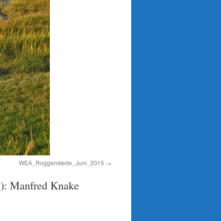
WEA_Roggenstede_Juni_2015
C): Manfred Knake