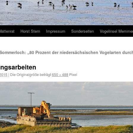
Wattenrat
Horst Stern
Impressum
Sonderseiten
Vogelinsel Memmer
 Sommerloch: „80 Prozent der niedersächsischen Vogelarten durc
ngsarbeiten
 2015
|
Die Originalgröße beträgt
650 × 488
Pixel