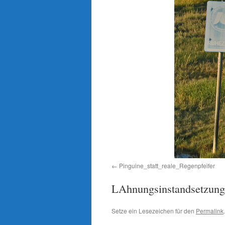
Pinguine_statt_reale_Regenpfeifer
LAhnungsinstandsetzung
Setze ein Lesezeichen für den
Permalink
.