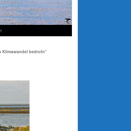
t
h Klimawandel bedroht“