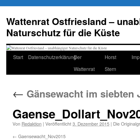
Zum
Inhalt
Wattenrat Ostfriesland – una
springen
Naturschutz für die Küste
Start
Datenschutzerklärung
Der
Horst
Imp
Wattenrat
Stern
←
Gänsewacht im siebten J
Gaense_Dollart_Nov2
Von
Redaktion
|
Veröffentlicht
3. Dezember 2015
|
Die Originalg
Gaensewacht_Nov2015