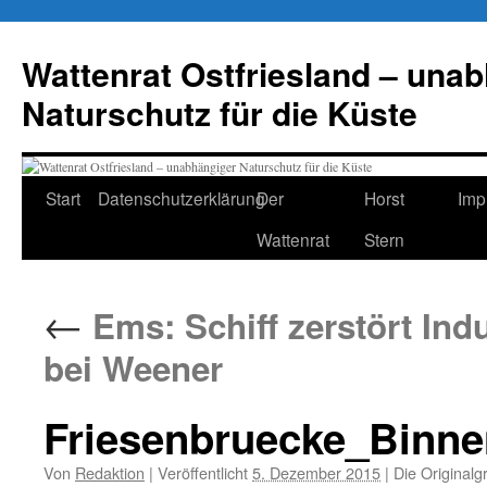
Zum
Inhalt
Wattenrat Ostfriesland – una
springen
Naturschutz für die Küste
Start
Datenschutzerklärung
Der
Horst
Imp
Wattenrat
Stern
←
Ems: Schiff zerstört Ind
bei Weener
Friesenbruecke_Binne
Von
Redaktion
|
Veröffentlicht
5. Dezember 2015
|
Die Originalg