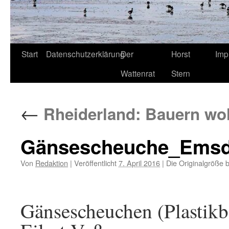
Start
Datenschutzerklärung
Der
Horst
Imp
Wattenrat
Stern
←
Rheiderland: Bauern wol
Gänsescheuche_Emsd
Von
Redaktion
|
Veröffentlicht
7. April 2016
|
Die Originalgröße 
Gänsescheuchen (Plastikb