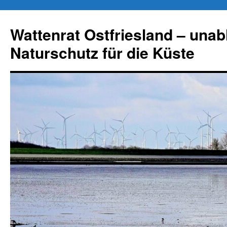
Zum
Inhalt
Wattenrat Ostfriesland – una
springen
Naturschutz für die Küste