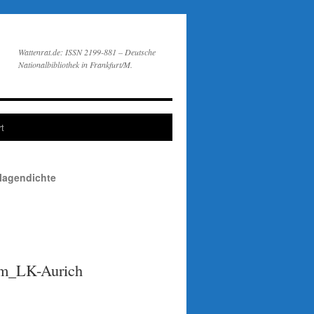
Wattenrat.de: ISSN 2199-881 – Deutsche
Nationalbibliothek in Frankfurt/M.
t
lagendichte
um_LK-Aurich