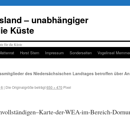
esland – unabhängiger
die Küste
Wattenrat
Horst Stern
Impressum
Sonderseiten
Vogelinsel Memmer
mitglieder des Niedersächsischen Landtages betroffen über An
16
|
Die Originalgröße beträgt
650 × 470
Pixel
unvollständigen–Karte-der-WEA-im-Bereich-Dorn