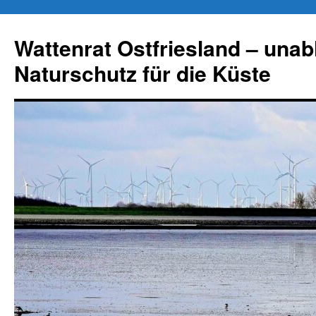
Zum
Inhalt
Wattenrat Ostfriesland – una
springen
Naturschutz für die Küste