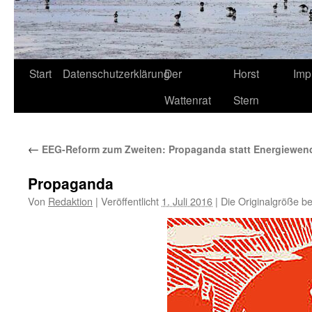
Start
Datenschutzerklärung
Der
Horst
Imp
Wattenrat
Stern
←
EEG-Reform zum Zweiten: Propaganda statt Energiewen
Propaganda
Von
Redaktion
|
Veröffentlicht
1. Juli 2016
|
Die Originalgröße b