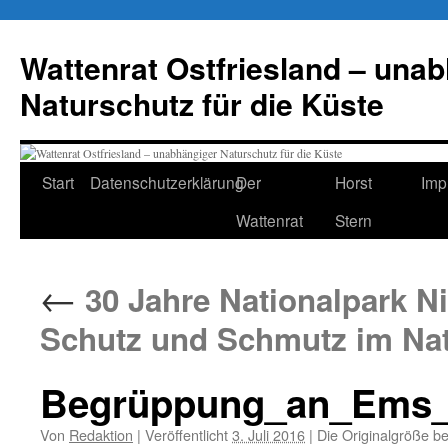
Zum
Inhalt
Wattenrat Ostfriesland – una
springen
Naturschutz für die Küste
Start
Datenschutzerklärung
Der
Horst
Imp
Wattenrat
Stern
←
30 Jahre Nationalpark N
Schutz und Schmutz im Nat
Begrüppung_an_Ems_
Von
Redaktion
|
Veröffentlicht
3. Juli 2016
|
Die Originalgröße b