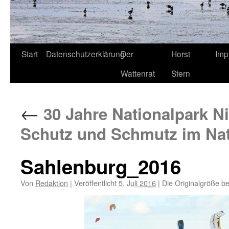
Start
Datenschutzerklärung
Der
Horst
Imp
Wattenrat
Stern
←
30 Jahre Nationalpark N
Schutz und Schmutz im Nat
Sahlenburg_2016
Von
Redaktion
|
Veröffentlicht
5. Juli 2016
|
Die Originalgröße b