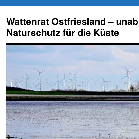
Zum
Inhalt
Wattenrat Ostfriesland – una
springen
Naturschutz für die Küste