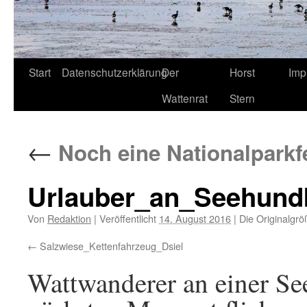
Start
Datenschutzerklärung
Der
Horst
Imp
Wattenrat
Stern
←
Noch eine Nationalparkfe
Urlauber_an_Seehund
Von
Redaktion
|
Veröffentlicht
14. August 2016
|
Die Originalgrö
Salzwiese_Kettenfahrzeug_Dsiel
Wattwanderer an einer See