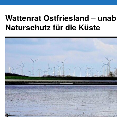
Zum
Inhalt
Wattenrat Ostfriesland – una
springen
Naturschutz für die Küste