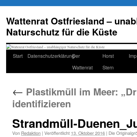
Zum
Inhalt
Wattenrat Ostfriesland – una
springen
Naturschutz für die Küste
Start
Datenschutzerklärung
Der
Horst
Imp
Wattenrat
Stern
←
Plastikmüll im Meer: „Dr
identifizieren
Strandmüll-Duenen_Ju
Von
Redaktion
|
Veröffentlicht
13. Oktober 2016
|
Die Originalgr