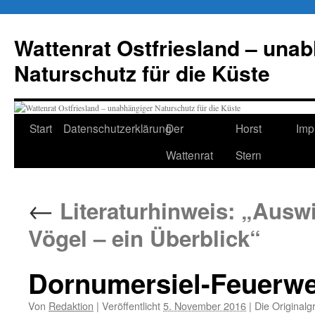
Zum
Inhalt
Wattenrat Ostfriesland – una
springen
Naturschutz für die Küste
Start
Datenschutzerklärung
Der
Horst
Imp
Wattenrat
Stern
←
Literaturhinweis: „Ausw
Vögel – ein Überblick“
Dornumersiel-Feuerw
Von
Redaktion
|
Veröffentlicht
5. November 2016
|
Die Originalg