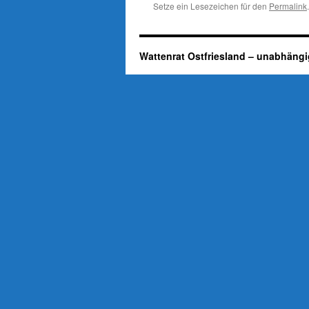
Setze ein Lesezeichen für den
Permalink
.
Wattenrat Ostfriesland – unabhängi