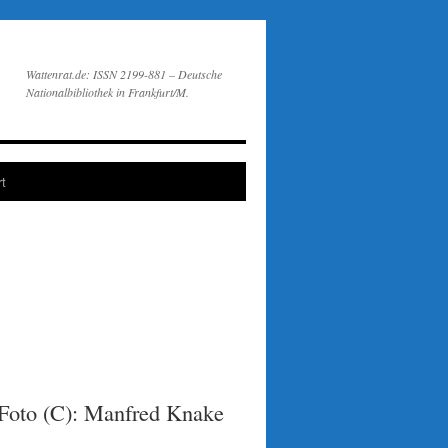
Wattenrat.de: ISSN 2199-881 – Deutsche
Nationalbibliothek in Frankfurt/M.
t
Foto (C): Manfred Knake