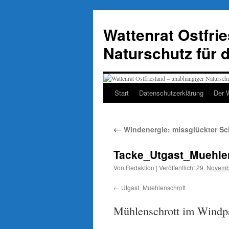
Zum
Inhalt
Wattenrat Ostfri
springen
Naturschutz für 
Start
Datenschutzerklärung
Der 
←
Windenergie: missglückter Sc
Tacke_Utgast_Muehle
Von
Redaktion
|
Veröffentlicht
29. Novemb
Utgast_Muehlenschrott
Mühlenschrott im Windpa