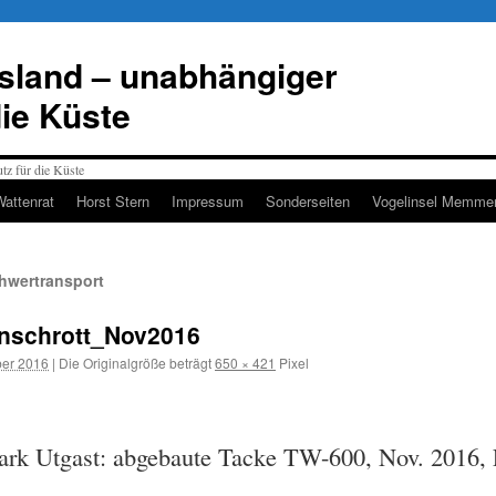
esland – unabhängiger
die Küste
Wattenrat
Horst Stern
Impressum
Sonderseiten
Vogelinsel Memmer
hwertransport
nschrott_Nov2016
er 2016
|
Die Originalgröße beträgt
650 × 421
Pixel
rk Utgast: abgebaute Tacke TW-600, Nov. 2016, 