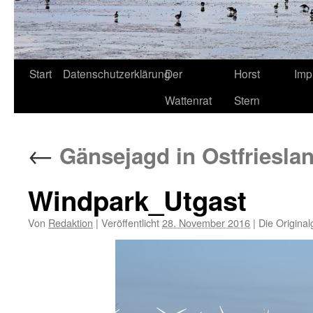
Start
Datenschutzerklärung
Der
Horst
Imp
Wattenrat
Stern
←
Gänsejagd in Ostfrieslan
Windpark_Utgast
Von
Redaktion
|
Veröffentlicht
28. November 2016
|
Die Original