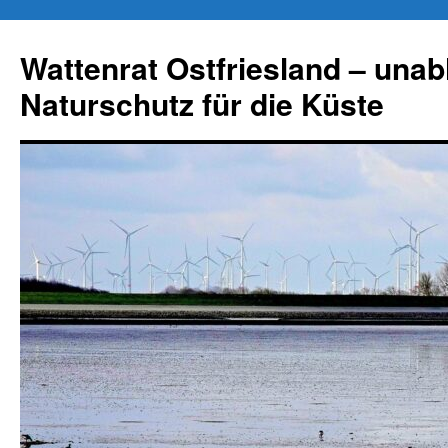
Zum
Inhalt
Wattenrat Ostfriesland – una
springen
Naturschutz für die Küste