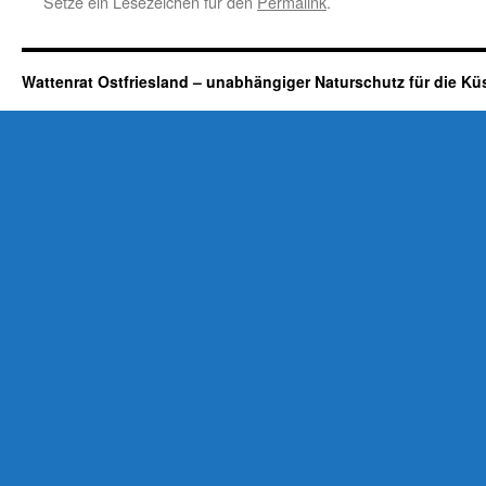
Setze ein Lesezeichen für den
Permalink
.
Wattenrat Ostfriesland – unabhängiger Naturschutz für die Kü