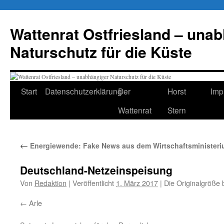
Zum
Inhalt
Wattenrat Ostfriesland – una
springen
Naturschutz für die Küste
Start
Datenschutzerklärung
Der
Horst
Imp
Wattenrat
Stern
←
Energiewende: Fake News aus dem Wirtschaftsministeriu
Deutschland-Netzeinspeisung
Von
Redaktion
|
Veröffentlicht
1. März 2017
|
Die Originalgröße 
Arle