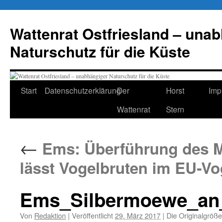
Zum
Inhalt
Wattenrat Ostfriesland – una
springen
Naturschutz für die Küste
Start
Datenschutzerklärung
Der
Horst
Imp
Wattenrat
Stern
←
Ems: Überführung des M
lässt Vogelbruten im EU-Vo
Ems_Silbermoewe_an_
Von
Redaktion
|
Veröffentlicht
29. März 2017
|
Die Originalgröße