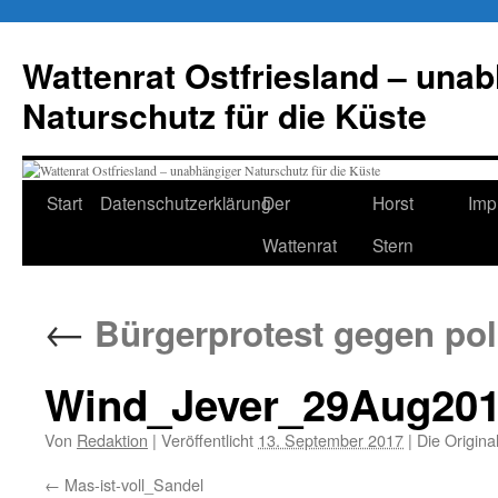
Zum
Inhalt
Wattenrat Ostfriesland – una
springen
Naturschutz für die Küste
Start
Datenschutzerklärung
Der
Horst
Imp
Wattenrat
Stern
←
Bürgerprotest gegen pol
Wind_Jever_29Aug20
Von
Redaktion
|
Veröffentlicht
13. September 2017
|
Die Origina
Mas-ist-voll_Sandel