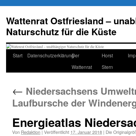
Zum
Inhalt
Wattenrat Ostfriesland – una
springen
Naturschutz für die Küste
Start
Datenschutzerklärung
Der
Horst
Imp
Wattenrat
Stern
←
Niedersachsens Umweltmi
Laufbursche der Windenerg
Energieatlas Nieders
Von
Redaktion
|
Veröffentlicht
17. Januar 2018
|
Die Originalgrö