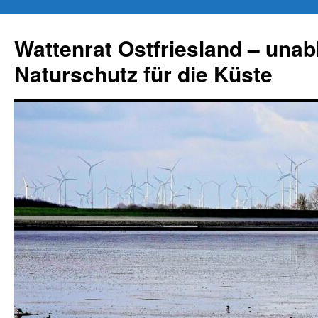
Zum
Inhalt
Wattenrat Ostfriesland – una
springen
Naturschutz für die Küste