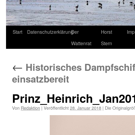
Start
Datenschutzerklärung
Der
Horst
Imp
Wattenrat
Stern
←
Historisches Dampfschiff
einsatzbereit
Prinz_Heinrich_Jan20
Von
Redaktion
|
Veröffentlicht
28. Januar 2018
|
Die Originalgrö