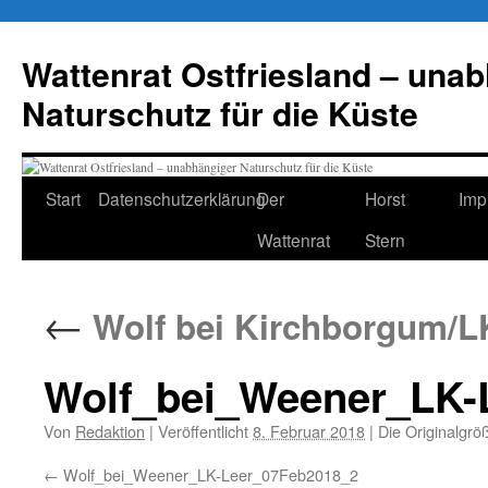
Zum
Inhalt
Wattenrat Ostfriesland – una
springen
Naturschutz für die Küste
Start
Datenschutzerklärung
Der
Horst
Imp
Wattenrat
Stern
←
Wolf bei Kirchborgum/L
Wolf_bei_Weener_LK-
Von
Redaktion
|
Veröffentlicht
8. Februar 2018
|
Die Originalgrö
Wolf_bei_Weener_LK-Leer_07Feb2018_2