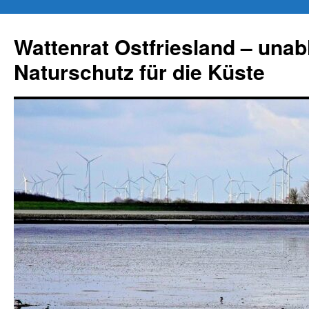
Zum
Inhalt
Wattenrat Ostfriesland – una
springen
Naturschutz für die Küste