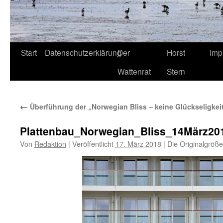
Start
Datenschutzerklärung
Der
Horst
Imp
Wattenrat
Stern
←
Überführung der „Norwegian Bliss – keine Glückseligkeit
Plattenbau_Norwegian_Bliss_14März20
Von
Redaktion
|
Veröffentlicht
17. März 2018
|
Die Originalgröße