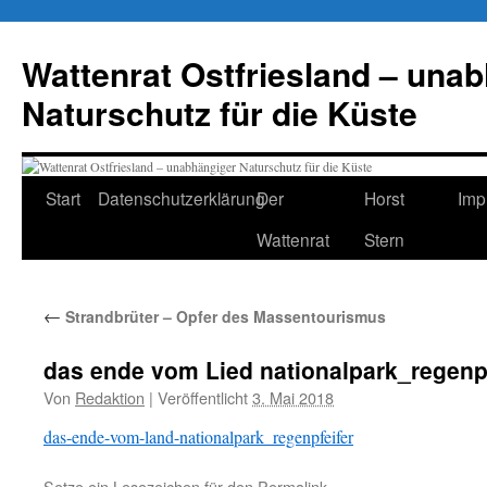
Zum
Inhalt
Wattenrat Ostfriesland – una
springen
Naturschutz für die Küste
Start
Datenschutzerklärung
Der
Horst
Imp
Wattenrat
Stern
←
Strandbrüter – Opfer des Massentourismus
das ende vom Lied nationalpark_regenpf
Von
Redaktion
|
Veröffentlicht
3. Mai 2018
das-ende-vom-land-nationalpark_regenpfeifer
Setze ein Lesezeichen für den
Permalink
.