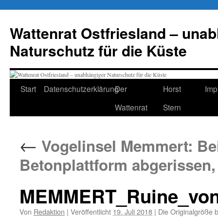
Zum
Inhalt
Wattenrat Ostfriesland – una
springen
Naturschutz für die Küste
Start
Datenschutzerklärung
Der
Horst
Imp
Wattenrat
Stern
←
Vogelinsel Memmert: Beit
Betonplattform abgerissen, 
MEMMERT_Ruine_von_I
Von
Redaktion
|
Veröffentlicht
19. Juli 2018
|
Die Originalgröße 