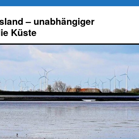
esland – unabhängiger
die Küste