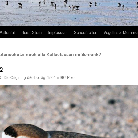
Wattenrat
Horst Stern
Impressum
Sonderseiten
Vogelinsel Memmer
rtenschutz: noch alle Kaffeetassen im Schrank?
2
8
|
Die Originalgröße beträgt
1501 × 997
Pixel