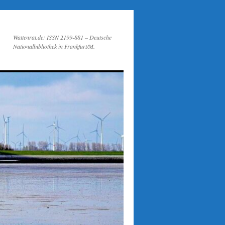
Wattenrat.de: ISSN 2199-881 – Deutsche
Nationalbibliothek in Frankfurt/M.