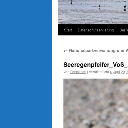
Start
Datenschutzerklärung
Der 
←
Nationalparkverwaltung und A
Seeregenpfeifer_Voß_
Von
Redaktion
|
Veröffentlicht
4. Juni 201