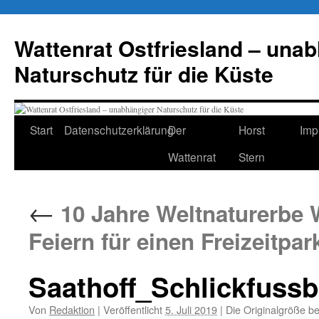
Zum
Inhalt
Wattenrat Ostfriesland – una
springen
Naturschutz für die Küste
Start
Datenschutzerklärung
Der
Horst
Imp
Wattenrat
Stern
←
10 Jahre Weltnaturerbe 
Feiern für einen Freizeitpar
Saathoff_Schlickfussb
Von
Redaktion
|
Veröffentlicht
5. Juli 2019
|
Die Originalgröße b