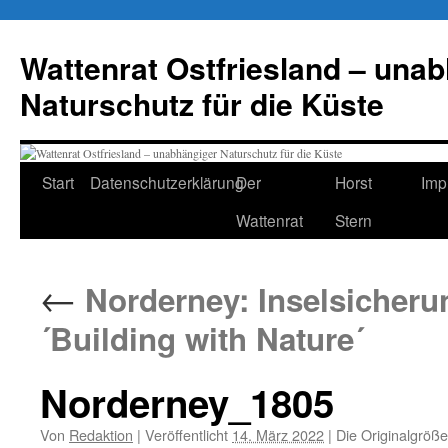
Zum
Inhalt
Wattenrat Ostfriesland – una
springen
Naturschutz für die Küste
Start
Datenschutzerklärung
Der
Horst
Imp
Wattenrat
Stern
←
Norderney: Inselsicheru
´Building with Nature´
Norderney_1805
Von
Redaktion
|
Veröffentlicht
14. März 2022
|
Die Originalgröße