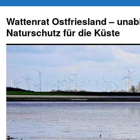
Zum
Inhalt
Wattenrat Ostfriesland – una
springen
Naturschutz für die Küste