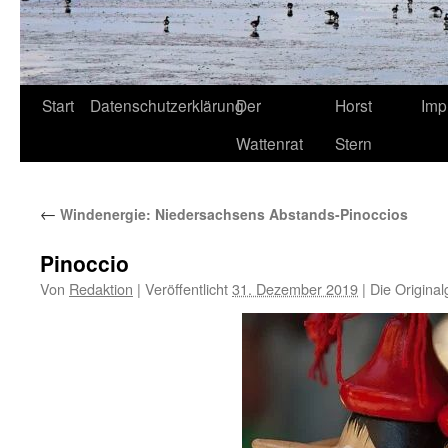
Start
Datenschutzerklärung
Der
Horst
Imp
Wattenrat
Stern
←
Windenergie: Niedersachsens Abstands-Pinoccios
Pinoccio
Von
Redaktion
|
Veröffentlicht
31. Dezember 2019
|
Die Original