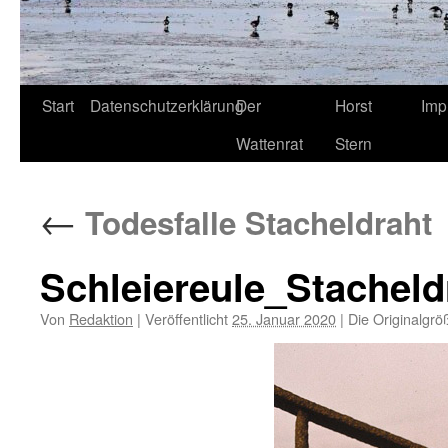
Start
Datenschutzerklärung
Der
Horst
Imp
Wattenrat
Stern
←
Todesfalle Stacheldraht
Schleiereule_Stachel
Von
Redaktion
|
Veröffentlicht
25. Januar 2020
|
Die Originalgrö