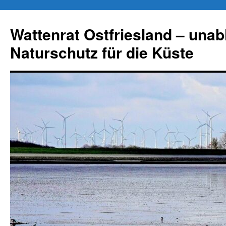
Zum
Inhalt
Wattenrat Ostfriesland – una
springen
Naturschutz für die Küste