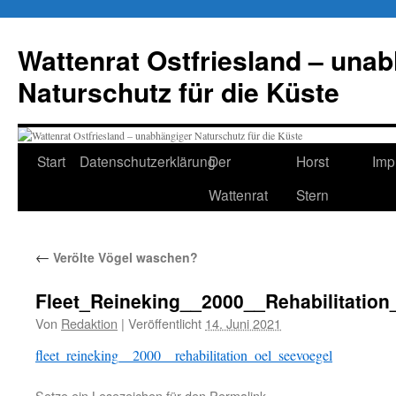
Zum
Inhalt
Wattenrat Ostfriesland – una
springen
Naturschutz für die Küste
Start
Datenschutzerklärung
Der
Horst
Imp
Wattenrat
Stern
←
Verölte Vögel waschen?
Fleet_Reineking__2000__Rehabilitatio
Von
Redaktion
|
Veröffentlicht
14. Juni 2021
fleet_reineking__2000__rehabilitation_oel_seevoegel
Setze ein Lesezeichen für den
Permalink
.