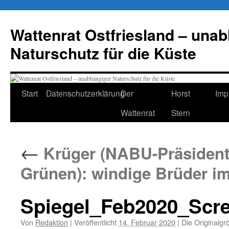
Zum
Inhalt
Wattenrat Ostfriesland – una
springen
Naturschutz für die Küste
Start
Datenschutzerklärung
Der
Horst
Imp
Wattenrat
Stern
←
Krüger (NABU-Präsident)
Grünen): windige Brüder i
Spiegel_Feb2020_Scr
Von
Redaktion
|
Veröffentlicht
14. Februar 2020
|
Die Originalgr