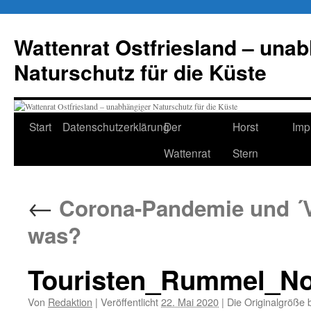
Zum
Inhalt
Wattenrat Ostfriesland – una
springen
Naturschutz für die Küste
Start
Datenschutzerklärung
Der
Horst
Imp
Wattenrat
Stern
←
Corona-Pandemie und ´Va
was?
Touristen_Rummel_No
Von
Redaktion
|
Veröffentlicht
22. Mai 2020
|
Die Originalgröße 