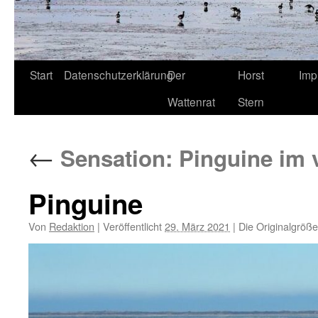
Start
Datenschutzerklärung
Der
Horst
Imp
Wattenrat
Stern
←
Sensation: Pinguine im 
Pinguine
Von
Redaktion
|
Veröffentlicht
29. März 2021
|
Die Originalgröße