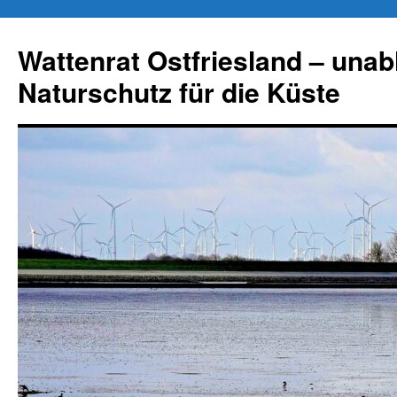
Zum
Inhalt
Wattenrat Ostfriesland – una
springen
Naturschutz für die Küste