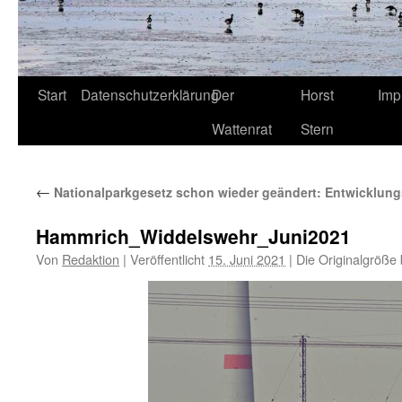
Start
Datenschutzerklärung
Der
Horst
Imp
Wattenrat
Stern
←
Nationalparkgesetz schon wieder geändert: Entwicklun
Hammrich_Widdelswehr_Juni2021
Von
Redaktion
|
Veröffentlicht
15. Juni 2021
|
Die Originalgröße 