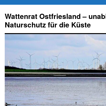
Zum
Inhalt
Wattenrat Ostfriesland – una
springen
Naturschutz für die Küste