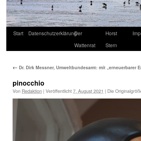
Start
Datenschutzerklärung
Der
Horst
Imp
Wattenrat
Stern
←
Dr. Dirk Messner, Umweltbundesamt: mit „erneuerbarer 
pinocchio
Von
Redaktion
|
Veröffentlicht
7. August 2021
|
Die Originalgröß