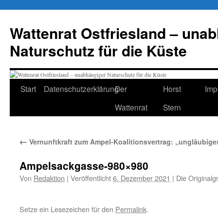
Zum
Inhalt
Wattenrat Ostfriesland – una
springen
Naturschutz für die Küste
Start
Datenschutzerklärung
Der
Horst
Imp
Wattenrat
Stern
←
Vernunftkraft zum Ampel-Koalitionsvertrag: „ungläubige
Ampelsackgasse-980×980
Von
Redaktion
|
Veröffentlicht
6. Dezember 2021
|
Die Originalg
Setze ein Lesezeichen für den
Permalink
.