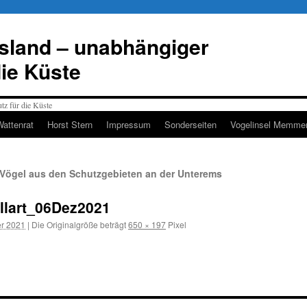
esland – unabhängiger
die Küste
Wattenrat
Horst Stern
Impressum
Sonderseiten
Vogelinsel Memmer
 Vögel aus den Schutzgebieten an der Unterems
lart_06Dez2021
r 2021
|
Die Originalgröße beträgt
650 × 197
Pixel