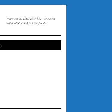
Wattenrat.de: ISSN 2199-881 – Deutsche
Nationalbibliothek in Frankfurt/M.
t