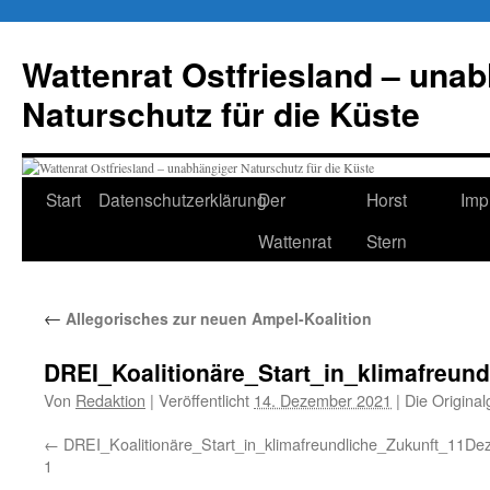
Zum
Inhalt
Wattenrat Ostfriesland – una
springen
Naturschutz für die Küste
Start
Datenschutzerklärung
Der
Horst
Imp
Wattenrat
Stern
←
Allegorisches zur neuen Ampel-Koalition
DREI_Koalitionäre_Start_in_klimafreu
Von
Redaktion
|
Veröffentlicht
14. Dezember 2021
|
Die Original
DREI_Koalitionäre_Start_in_klimafreundliche_Zukunft_11
1