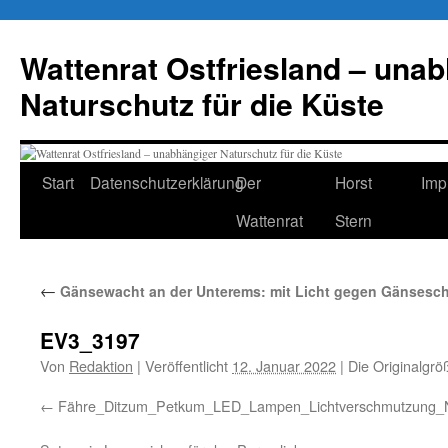
Zum
Inhalt
Wattenrat Ostfriesland – una
springen
Naturschutz für die Küste
Start
Datenschutzerklärung
Der
Horst
Imp
Wattenrat
Stern
←
Gänsewacht an der Unterems: mit Licht gegen Gänseschl
EV3_3197
Von
Redaktion
|
Veröffentlicht
12. Januar 2022
|
Die Originalgrö
Fähre_Ditzum_Petkum_LED_Lampen_Lichtverschmutzun