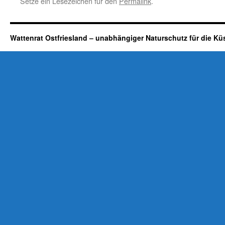
Setze ein Lesezeichen für den
Permalink
.
Wattenrat Ostfriesland – unabhängiger Naturschutz für die Kü