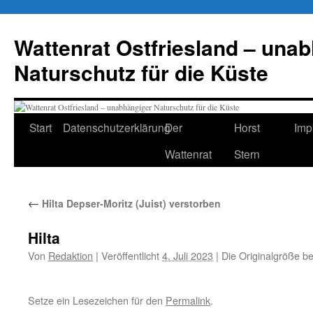
Zum
Inhalt
Wattenrat Ostfriesland – una
springen
Naturschutz für die Küste
Start
Datenschutzerklärung
Der
Horst
Imp
Wattenrat
Stern
←
Hilta Depser-Moritz (Juist) verstorben
Hilta
Von
Redaktion
|
Veröffentlicht
4. Juli 2023
|
Die Originalgröße b
Setze ein Lesezeichen für den
Permalink
.