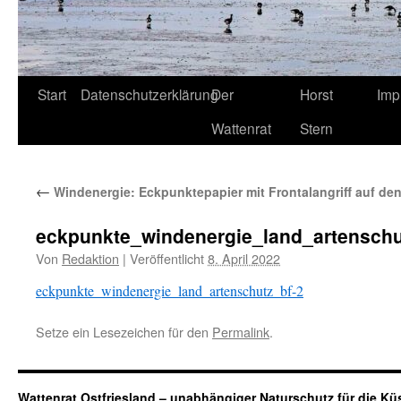
Start
Datenschutzerklärung
Der
Horst
Imp
Wattenrat
Stern
←
Windenergie: Eckpunktepapier mit Frontalangriff auf de
eckpunkte_windenergie_land_artenschu
Von
Redaktion
|
Veröffentlicht
8. April 2022
eckpunkte_windenergie_land_artenschutz_bf-2
Setze ein Lesezeichen für den
Permalink
.
Wattenrat Ostfriesland – unabhängiger Naturschutz für die Kü