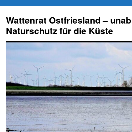
Zum
Inhalt
Wattenrat Ostfriesland – una
springen
Naturschutz für die Küste