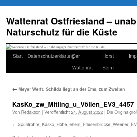
Zum
Inhalt
Wattenrat Ostfriesland – una
springen
Naturschutz für die Küste
Start
Datenschutzerklärung
Der
Horst
Imp
Wattenrat
Stern
←
Meyer Werft: Schilda liegt an der Ems, zum Zweiten
KasKo_zw_Mitling_u_Völlen_EV3_4457
Von
Redaktion
|
Veröffentlicht
24. August 2022
|
Die Originalgrö
Spühlrohre_Kasko_Höhe_ehem_Friesenbrücke_Weener_E