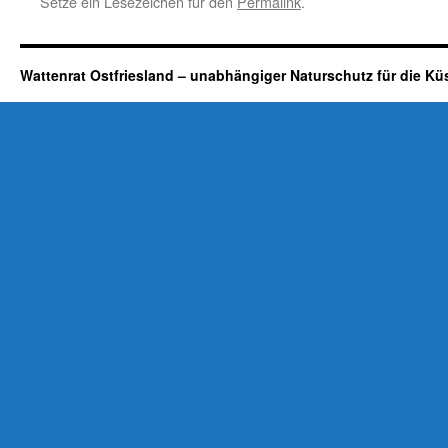
Setze ein Lesezeichen für den
Permalink
.
Wattenrat Ostfriesland – unabhängiger Naturschutz für die Kü