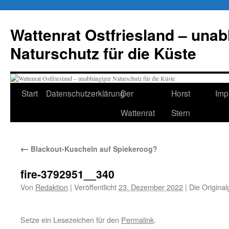
Zum
Inhalt
Wattenrat Ostfriesland – una
springen
Naturschutz für die Küste
Start
Datenschutzerklärung
Der
Horst
Imp
Wattenrat
Stern
←
Blackout-Kuscheln auf Spiekeroog?
fire-3792951__340
Von
Redaktion
|
Veröffentlicht
23. Dezember 2022
|
Die Original
Setze ein Lesezeichen für den
Permalink
.