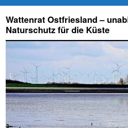
Zum
Inhalt
Wattenrat Ostfriesland – una
springen
Naturschutz für die Küste