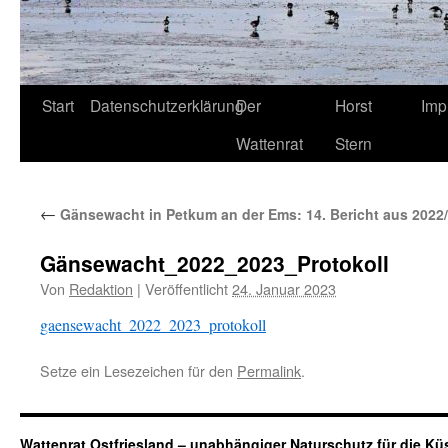
Start
Datenschutzerklärung
Der
Horst
Imp
Wattenrat
Stern
←
Gänsewacht in Petkum an der Ems: 14. Bericht aus 2022
Gänsewacht_2022_2023_Protokoll
Von
Redaktion
|
Veröffentlicht
24. Januar 2023
gaensewacht_2022_2023_protokoll
Setze ein Lesezeichen für den
Permalink
.
Wattenrat Ostfriesland – unabhängiger Naturschutz für die Kü