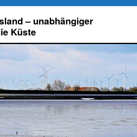
esland – unabhängiger
die Küste