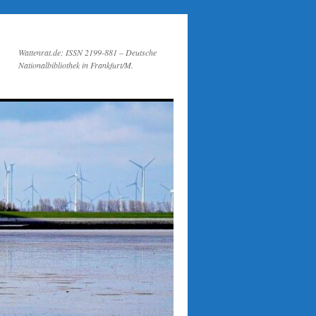
Wattenrat.de: ISSN 2199-881 – Deutsche
Nationalbibliothek in Frankfurt/M.