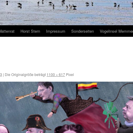
Wattenrat
Horst Stern
Impressum
Sonderseiten
Vogelinsel Memmer
23
|
Die Originalgröße beträgt
1100 × 617
Pixel