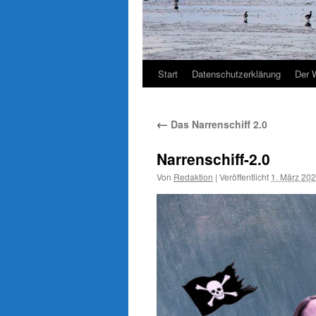
Start
Datenschutzerklärung
Der 
←
Das Narrenschiff 2.0
Narrenschiff-2.0
Von
Redaktion
|
Veröffentlicht
1. März 20