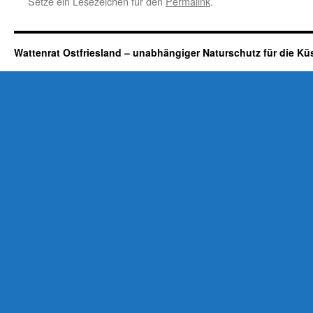
Setze ein Lesezeichen für den
Permalink
.
Wattenrat Ostfriesland – unabhängiger Naturschutz für die Kü