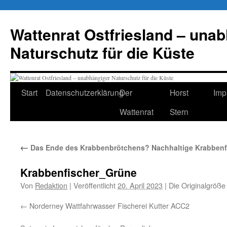
Zum
Inhalt
Wattenrat Ostfriesland – una
springen
Naturschutz für die Küste
Start
Datenschutzerklärung
Der
Horst
Imp
Wattenrat
Stern
←
Das Ende des Krabbenbrötchens? Nachhaltige Krabbenfi
Krabbenfischer_Grüne
Von
Redaktion
|
Veröffentlicht
20. April 2023
|
Die Originalgröße
Norderney Wattfahrwasser Fischerei Kutter ACC2