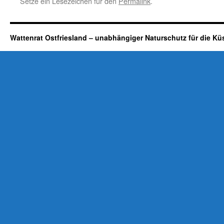
Setze ein Lesezeichen für den
Permalink
.
Wattenrat Ostfriesland – unabhängiger Naturschutz für die Kü