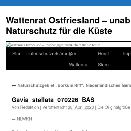
Zum
Inhalt
Wattenrat Ostfriesland – una
springen
Naturschutz für die Küste
Start
Datenschutzerklärung
Der
Horst
Imp
Wattenrat
Stern
←
Naturschutzgebiet „Borkum Riff“: Niederländisches Geri
Gavia_stellata_070226_BAS
Von
Redaktion
|
Veröffentlicht
28. April 2023
|
Die Originalgröße
NLWKN