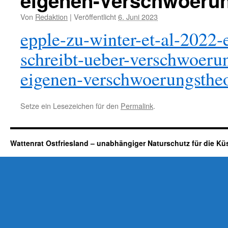
eigenen-Verschwoerun
Von
Redaktion
|
Veröffentlicht
6. Juni 2023
epple-zu-winter-et-al-2022-
schreibt-ueber-verschwoerun
eigenen-verschwoerungstheo
Setze ein Lesezeichen für den
Permalink
.
Wattenrat Ostfriesland – unabhängiger Naturschutz für die Kü