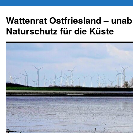
Zum
Inhalt
Wattenrat Ostfriesland – una
springen
Naturschutz für die Küste