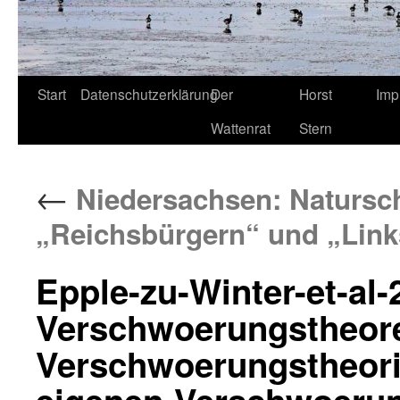
Start
Datenschutzerklärung
Der
Horst
Imp
Wattenrat
Stern
←
Niedersachsen: Natursch
„Reichsbürgern“ und „Link
Epple-zu-Winter-et-al-
Verschwoerungstheoret
Verschwoerungstheori