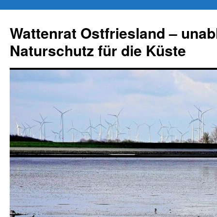
Zum
Inhalt
Wattenrat Ostfriesland – una
springen
Naturschutz für die Küste