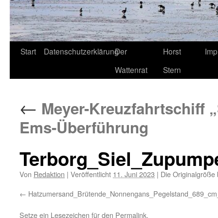
Start
Datenschutzerklärung
Der
Horst
Imp
Wattenrat
Stern
←
Meyer-Kreuzfahrtschiff „
Ems-Überführung
Terborg_Siel_Zupump
Von
Redaktion
|
Veröffentlicht
11. Juni 2023
|
Die Originalgröße 
Hatzumersand_Brütende_Nonnengans_Pegelstand_689_c
Setze ein Lesezeichen für den
Permalink
.