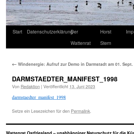
Start
Datenschutzerklärung
Der
Horst
Imp
Wattenrat
Stern
←
Windenergie: Aufruf zur Demo in Darmstadt am 01. Sept.
DARMSTAEDTER_MANIFEST_1998
Von
Redaktion
|
Veröffentlicht
13. Juni 2023
darmstaedter_manifest_1998
Setze ein Lesezeichen für den
Permalink
.
Wattenrat Ostfriesland – unabhängiger Naturschutz für die Kü